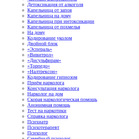
Детоксикация от алкоголя
Капельница от запоя
Капельница на дому
Капельница при интоксикации
Капельница от похмелья
На дому
Кодирование уколом
Двойной блок
«Эспераль»
«Вивитрол»
«Дисульфирам»
«Торпедо»
«Налтрексон»
Кодирование гипнозом
Приём нарколога
Консультация нарколога
Нарколог на дом
Скорая наркологическая помощь
Анонимная помощь
Тест на наркотики
Справка нарколога
Психиатр
Психотерапевт
Психолог
Семейный психолог