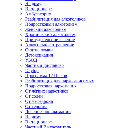
На дому
В стационаре
Амбулаторно
Реабилитация для алкоголиков
Подростковый алкоголизм
Женский алкоголизм
Хронический алкоголизм
Принудительное лечение
Алкогольное отравление
Снятие ломки
Детоксикация
УБОД
Частный диспансер
Daytop
Программа 12 Шагов
Реабилитация для наркозависимых
Подростковая наркомания
От лёгких наркотиков
От солей
От мефедрона
От героина
Лечение токсикомании
На дому
В стационаре
Частный Вытрезвитель