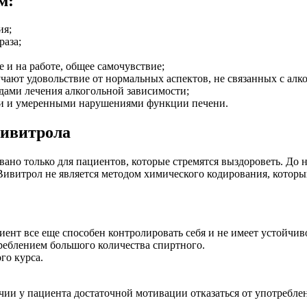
м:
ия;
раза;
 и на работе, общее самочувствие;
ают удовольствие от нормальных аспектов, не связанных с алко
ами лечения алкогольной зависимости;
ми и умеренными нарушениями функции печени.
Вивитрола
ано только для пациентов, которые стремятся выздороветь. До 
Вивитрол не является методом химического кодирования, котор
иент все еще способен контролировать себя и не имеет устойчи
реблением большого количества спиртного.
го курса.
ии у пациента достаточной мотивации отказаться от употреблен