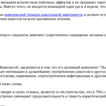
меньшим количеством побочных эффектов и не оказывает такого
а. Вместо этого, он вводится инъекцией один раз в 4 недели, ч
тью
комплексной терапии алкогольной зависимости
и должно осу
ения алкоголя на всем протяжении лечения.
итрол» пациенты замечают существенное сокращение желания упо
 Вивитрол®, заключается в том, что его активный компонент "На
ижает мотивацию к дальнейшему употреблению алкоголя и других
лкоголизма, наркомании, злоупотребления амфетаминами и други
й ниже схемы.
орят в своих отзывах, является то обстоятельство, что в 79% с
твенно уменьшает продолжительность и тяжесть наркотической и