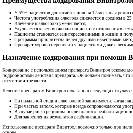
Преимущества кодирования Вивитроло
У 55% пациентов достигается полная 12-месячная ремисс
Частота употребления алкоголя снижается в среднем в 23 
Влечение к алкоголю уменьшается;
Улучшается качество жизни пациентов: отношения в семье
Пациенты становятся заинтересованными в жизни и получ
Программа приоритетна перед другими известными метод
Препарат хорошо переносится пациентами даже с легки
Назначение кодирования при помощи 
Кодирование с использованием препарата Вивитрол рекомендов
подробностями действия препарата. Он должен понимать, что 
отсутствии трезвости.
Лечение препаратом Вивитрол показано в следующих случаях:
На начальной стадии алкогольной зависимости, когда пац
При частых запоях, которые всегда сопровождаются упот
В случае риска рецидива после полного реабилитационно
Для закрепления результатов реабилитации.
Использование препарата Вивитрол возможно только при налич
основе.