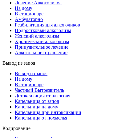
Лечение Алкоголизма
На дому
В стационаре
Амбулаторно
Реабилитация для алкоголиков
Подростковый алкоголизм
Женский алкоголизм
Хронический алкоголизм
Принудительное лечение
Алкогольное отравление
Вывод из запоя
Вывод из запоя
На дому
В стационаре
Частный Вытрезвитель
Детоксикация от алкоголя
Капельница от запоя
Капельница на дому
Капельница при интоксикации
Капельница от похмелья
Кодирование