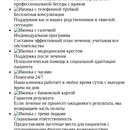
профессиональной беседы с врачом
Спасибо команде ваших врачей! Вывели меня из запоя.
Состояние было такое, что и водка уже не лезла, и
Бесплатная консультация
остановиться не мог. Выпив очередную рюмку, решил
Поддержим вас и ваших родственников в тяжелой
все-таки действовать. Не зря! Врач, который ко мне
ситуации
приехал, грамотно и быстро провел процедуру,
установил капельницу, дал все необходимые
Индивидуальная программа
рекомендации. Хочу выразить огромную благодарность
Составим эффективный план лечения, учитывая все
за вашу внимательность, профессионализм, терпение и
обстоятельства
работу, которую вы выполняете.
Поддержка после лечения
Психологическая помощь в социальной адаптации
пациента
Помогаем 24/7
Наша клиника работает в любое время суток с выездом
Мой муж ушёл в запой на несколько недель. Я
врача на дом
обратилась к вам, так как он не хотел выходить из запоя.
Мне дали четкие рекомендации по поведению с ним. И
Гарантия результата
через пару дней, благодаря вашим рекомендациям, я
Если лечение не принесет ожидаемого результата, мы
смогла настоять и уговорить мужа о выводе из запоя.
возвращаем часть оплаты
Приехал врач, установил капельницу, провел беседу с
мужем. Теперь муж хочет закодировать, это чудо и
Социальная ответственность
только.
Предоставляем льготные места для пациентов с
ограниченными финансовыми возможностями.