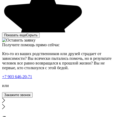
Показать еще
Скрыть
Получите помощь прямо сейчас
Кто-то из ваших родственников или друзей страдает от
зависимости? Вы всячески пытались помочь, но в результате
человек все равно возвращался к прошлой жизни? Вы не
первые, кто столкнулся с этой бедой.
Моя мать с отчимом – запойные люди. Пару дней я не
+7 903 646-20-71
могла до них дозвониться и, конечно же, поехала к ним.
Зайдя в квартиру, ужаснулась. На их мрачный вид было
или
страшно смотреть. Ушла в другую комнату и начала
искать в интернете вывод из запоя. Наткнулась на ваш
Закажите звонок
сайт, чем-то он меня привлек. Позвонила, описала
ситуацию. Ответила на заданные вопросы. Врач
приехал быстро с небольшим ожиданием. Сначала
провел короткую беседу с родителями и сделал
процедуру. Дал мне все рекомендации, рассказал про