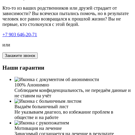
специалистам!
бледное лицо. Испугавшись, я обратилась к вам. Было
уже довольно поздно, и я думала, никуда и не
Кто-то из ваших родственников или друзей страдает от
дозвонюсь. Но вы ответили быстро, и ночью приехали к
зависимости? Вы всячески пытались помочь, но в результате
нам. Осмотрев мою дочь и узнав всю информацию,
человек все равно возвращался к прошлой жизни? Вы не
была поставлена капельница – у дочери было сильное
первые, кто столкнулся с этой бедой.
отравление. От ваших услуг только положительные
эмоции и результат.
+7 903 646-20-71
или
Закажите звонок
Я человек в возрасте, сердце подводит. И тут
трехдневный запой, чувствую, что сам не выдержал бы.
Наши гарантии
Спустился к соседу, он как-то говорил, что его
выводили из запоя. Взял ваш номер и позвонил. Очень
приветливая девушка задала мне вопросы про возраст,
100% Анонимно
про хронические заболевания, аллергии и так далее.
Соблюдаем конфиденциальность, не передаём данные и
Озвучила сумму за услуги. Приехал врач, осмотрел,
не ставим на учёт
сделал ЭКГ, померил давление, согласовав со мной
препараты, поставил капельницу. Очень доволен
Выдаём больничный лист
работой и результатом. Быстро, четко и по делу.
Не указываем диагноз, во избежание проблем в
обществе и на работе
Мотивация на лечение
Зависимый соглашается на лечение в результате