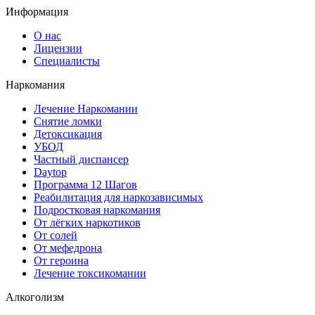
Информация
О нас
Лицензии
Специалисты
Наркомания
Лечение Наркомании
Снятие ломки
Детоксикация
УБОД
Частный диспансер
Daytop
Программа 12 Шагов
Реабилитация для наркозависимых
Подростковая наркомания
От лёгких наркотиков
От солей
От мефедрона
От героина
Лечение токсикомании
Алкоголизм