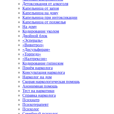
Детоксикация от алкоголя
Капельница от запоя
Капельница на дому
Капельница при интоксикации
Капельница от похмелья
На дому
Кодирование уколом
Двойной блок
«Эспераль»
«Вивитрол»
«Дисульфирам»
«Торпедо»
«Налтрексон»
Кодирование гипнозом
Приём нарколога
Консультация нарколога
Нарколог на дом
Скорая наркологическая помощь
Анонимная помощь
Тест на наркотики
Справка нарколога
Психиатр
Психотерапевт
Психолог
Семейный психолог