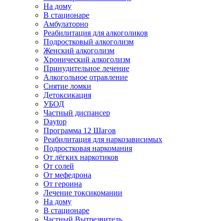
На дому
В стационаре
Амбулаторно
Реабилитация для алкоголиков
Подростковый алкоголизм
Женский алкоголизм
Хронический алкоголизм
Принудительное лечение
Алкогольное отравление
Снятие ломки
Детоксикация
УБОД
Частный диспансер
Daytop
Программа 12 Шагов
Реабилитация для наркозависимых
Подростковая наркомания
От лёгких наркотиков
От солей
От мефедрона
От героина
Лечение токсикомании
На дому
В стационаре
Частный Вытрезвитель