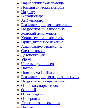
Наркологическая помощь
Психиатрическая помощь
На дому
В стационаре
Амбулаторно
Реабилитация для алкоголиков
Подростковый алкоголизм
Женский алкоголизм
Хронический алкоголизм
Принудительное лечение
Алкогольное отравление
Снятие ломки
Детоксикация
УБОД
Частный диспансер
Daytop
Программа 12 Шагов
Реабилитация для наркозависимых
Подростковая наркомания
От лёгких наркотиков
От солей
От мефедрона
От героина
Лечение токсикомании
На дому