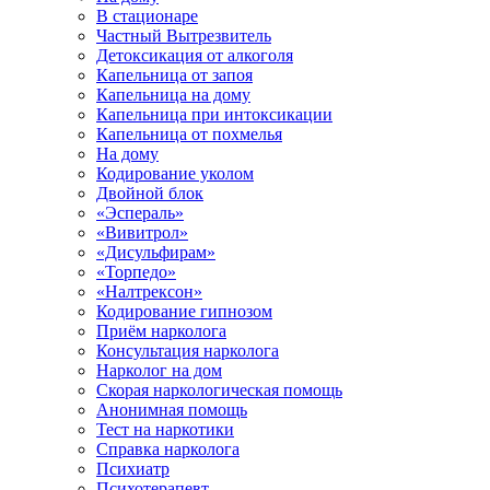
В стационаре
Частный Вытрезвитель
Детоксикация от алкоголя
Капельница от запоя
Капельница на дому
Капельница при интоксикации
Капельница от похмелья
На дому
Кодирование уколом
Двойной блок
«Эспераль»
«Вивитрол»
«Дисульфирам»
«Торпедо»
«Налтрексон»
Кодирование гипнозом
Приём нарколога
Консультация нарколога
Нарколог на дом
Скорая наркологическая помощь
Анонимная помощь
Тест на наркотики
Справка нарколога
Психиатр
Психотерапевт